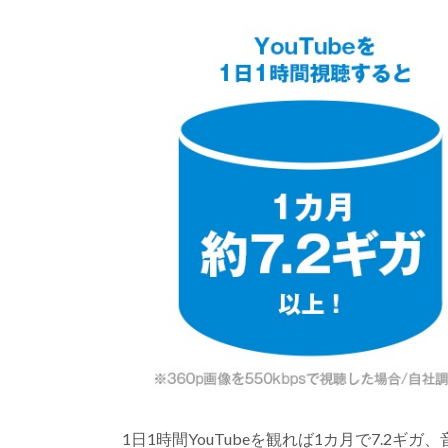
1日1時間YouTubeを観れば1カ月で7.2ギ