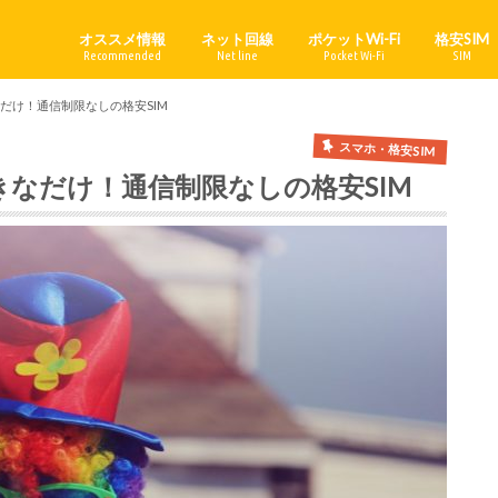
オススメ情報
ネット回線
ポケットWi-Fi
格安SIM
Recommended
Net line
Pocket Wi-Fi
SIM
だけ！通信制限なしの格安SIM
スマホ・格安SIM
きなだけ！通信制限なしの格安SIM