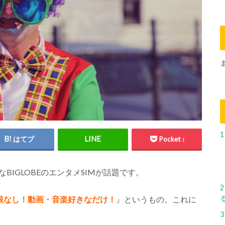
1
はてブ
Pocket
1
BIGLOBEのエンタメSIMが話題です。
2
限なし！動画・音楽好きなだけ！
』というもの。これに
。
3