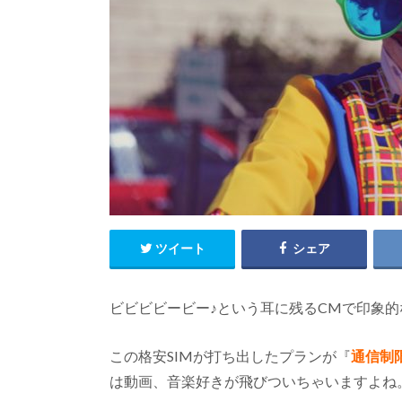
ツイート
シェア
ビビビビービー♪という耳に残るCMで印象的な
この格安SIMが打ち出したプランが『
通信制
は動画、音楽好きが飛びついちゃいますよね