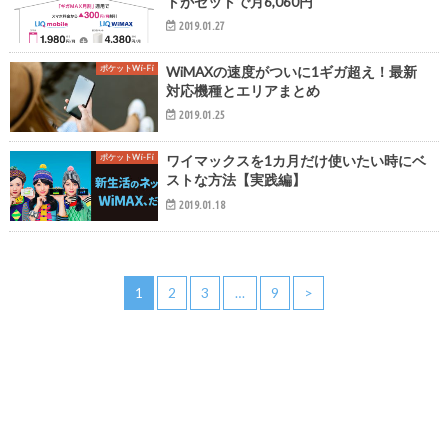
トがセットで月6,060円
2019.01.27
ポケットWi-Fi
WiMAXの速度がついに1ギガ超え！最新
対応機種とエリアまとめ
2019.01.25
ポケットWi-Fi
ワイマックスを1カ月だけ使いたい時にベ
ストな方法【実践編】
2019.01.18
1
2
3
…
9
>