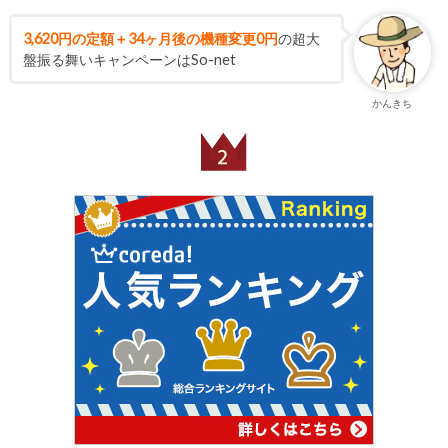
3,620円の定額＋34ヶ月後の機種変更0円
の超大
盤振る舞いキャンペーンはSo-net
かんきち