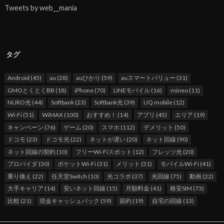
Tweets by web__mania
タグ
Android
(45)
au
(28)
auひかり
(59)
auスマートバリュー
(31)
GMOとくとくBB
(18)
iPhone
(70)
LINEモバイル
(16)
mineo
(11)
NURO光
(44)
Softbank
(23)
Softbank光
(39)
UQ mobile
(12)
Wi-Fi
(51)
WiMAX
(100)
おすすめ！
(14)
アプリ
(45)
エリア
(19)
キャンペーン
(76)
ゲーム
(20)
スマホ
(112)
デメリット
(50)
ドコモ
(23)
ドコモ光
(22)
ネットが遅い
(20)
ネット回線
(90)
ネット回線の契約
(10)
フリーWi-Fiスポット
(12)
フレッツ光
(20)
プロバイダ
(30)
ポケットWi-Fi
(31)
メリット
(51)
モバイルWi-Fi
(41)
乗り換え
(22)
任天堂Switch
(10)
光コラボ
(37)
光回線
(75)
動画
(22)
大手キャリア
(14)
安いネット回線
(15)
月額料金
(41)
格安SIM
(73)
比較
(21)
現金キャッシュバック
(59)
節約
(19)
自宅の回線
(13)