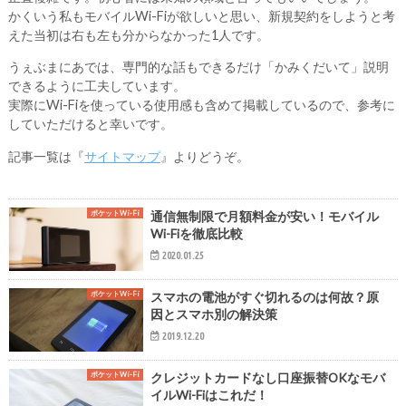
かくいう私もモバイルWi-Fiが欲しいと思い、新規契約をしようと考
えた当初は右も左も分からなかった1人です。
うぇぶまにあでは、専門的な話もできるだけ「かみくだいて」説明
できるように工夫しています。
実際にWi-Fiを使っている使用感も含めて掲載しているので、参考に
していただけると幸いです。
記事一覧は『
サイトマップ
』よりどうぞ。
ポケットWi-Fi
通信無制限で月額料金が安い！モバイル
Wi-Fiを徹底比較
2020.01.25
ポケットWi-Fi
スマホの電池がすぐ切れるのは何故？原
因とスマホ別の解決策
2019.12.20
ポケットWi-Fi
クレジットカードなし口座振替OKなモバ
イルWi-Fiはこれだ！