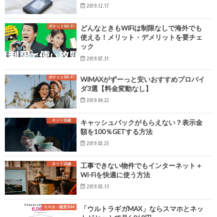
2019.12.17
ポケットWi-Fi
どんなときもWiFiは制限なしで海外でも
使える！メリット・デメリットを要チェ
ック
2019.07.31
ポケットWi-Fi
WiMAXがずーっと安いおすすめプロバイ
ダ3選【料金変動なし】
2019.04.22
ネット回線
キャッシュバックがもらえない？表示金
額を100％GETする方法
2019.02.25
ネット回線
工事できない物件でもインターネット＋
Wi-Fiを快適に使う方法
2019.02.13
スマホ・格安SIM
「ウルトラギガMAX」ならスマホとネッ