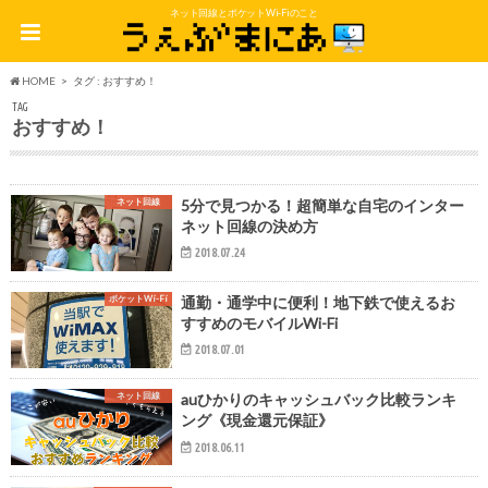
ネット回線とポケットWi-Fiのこと
HOME
タグ : おすすめ！
TAG
おすすめ！
ネット回線
5分で見つかる！超簡単な自宅のインター
ネット回線の決め方
2018.07.24
ポケットWi-Fi
通勤・通学中に便利！地下鉄で使えるお
すすめのモバイルWi-Fi
2018.07.01
ネット回線
auひかりのキャッシュバック比較ランキ
ング《現金還元保証》
2018.06.11