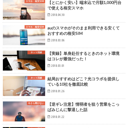
スマホ・格安SIM
【とにかく安い】端末込で月額1,000円台
で使える格安スマホ
2018.04.30
スマホ・格安SIM
auのスマホがそのまま利用できる安くて
おすすめの格安SIM
2018.03.06
ネット回線
【実録】単身赴任するときのネット環境
はコレが最強だった！
2018.03.01
ネット回線
結局おすすめはどこ？光コラボを提供し
ている10社を徹底比較
2018.01.26
今さら聞けない
【逆ギレ注意】情弱者を狙う営業をこっ
ぱみじんに撃退した話
2018.01.22