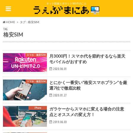
ネット回線とポケットWi-Fiのこと
HOME
タグ : 格安SIM
TAG
格安SIM
スマホ・格安SIM
月3000円！スマホ代を節約するなら楽天
モバイルがおすすめ
2020.06.01
スマホ・格安SIM
とにかく一番安い”格安スマホプラン”を厳
選7社で徹底比較
2020.01.27
iPhone
ガラケーからスマホに変える場合の注意
点とオススメの変え方！
2019.06.03