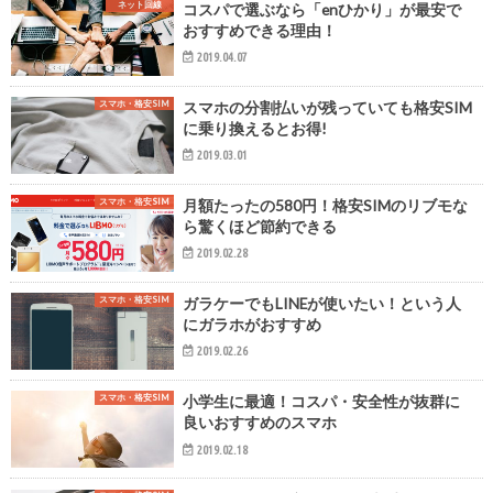
ネット回線
コスパで選ぶなら「enひかり」が最安で
おすすめできる理由！
2019.04.07
スマホ・格安SIM
スマホの分割払いが残っていても格安SIM
に乗り換えるとお得!
2019.03.01
スマホ・格安SIM
月額たったの580円！格安SIMのリブモな
ら驚くほど節約できる
2019.02.28
スマホ・格安SIM
ガラケーでもLINEが使いたい！という人
にガラホがおすすめ
2019.02.26
スマホ・格安SIM
小学生に最適！コスパ・安全性が抜群に
良いおすすめのスマホ
2019.02.18