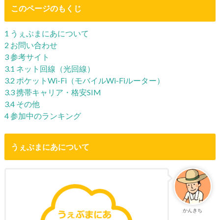
このページのもくじ
1
うぇぶまにあについて
2
お問い合わせ
3
参考サイト
3.1
ネット回線（光回線）
3.2
ポケットWi-Fi（モバイルWi-Fiルーター）
3.3
携帯キャリア・格安SIM
3.4
その他
4
参加中のランキング
うぇぶまにあについて
かんきち