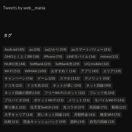
Tweets by web__mania
タグ
Android
(45)
au
(28)
auひかり
(59)
auスマートバリュー
(31)
GMOとくとくBB
(18)
iPhone
(70)
LINEモバイル
(16)
mineo
(11)
NURO光
(44)
Softbank
(23)
Softbank光
(39)
UQ mobile
(12)
Wi-Fi
(51)
WiMAX
(100)
おすすめ！
(14)
アプリ
(45)
エリア
(19)
キャンペーン
(76)
ゲーム
(20)
スマホ
(112)
デメリット
(50)
ドコモ
(23)
ドコモ光
(22)
ネットが遅い
(20)
ネット回線
(90)
ネット回線の契約
(10)
フリーWi-Fiスポット
(12)
フレッツ光
(20)
プロバイダ
(30)
ポケットWi-Fi
(31)
メリット
(51)
モバイルWi-Fi
(41)
乗り換え
(22)
任天堂Switch
(10)
光コラボ
(37)
光回線
(75)
動画
(22)
大手キャリア
(14)
安いネット回線
(15)
月額料金
(41)
格安SIM
(73)
比較
(21)
現金キャッシュバック
(59)
節約
(19)
自宅の回線
(13)