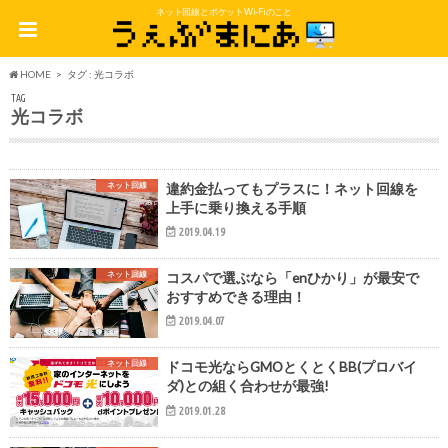
ネット回線とポケットWi-Fiのこと
HOME
タグ : 光コラボ
TAG
光コラボ
ネット回線
違約金払ってもプラスに！ネット回線を
上手に乗り換える手順
2019.04.19
ネット回線
コスパで選ぶなら「enひかり」が最安で
おすすめできる理由！
2019.04.07
ネット回線
ドコモ光ならGMOとくとくBB(プロバイ
ダ)との組く合わせが最強!
2019.01.28