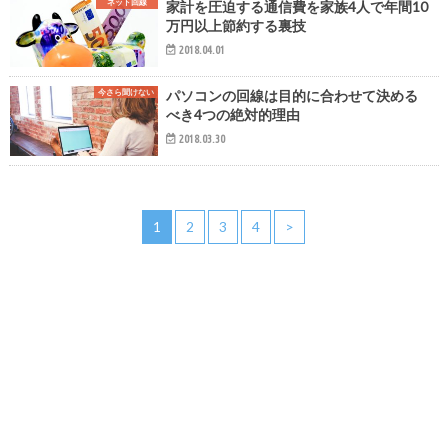
ネット回線
家計を圧迫する通信費を家族4人で年間10
万円以上節約する裏技
2018.04.01
今さら聞けない
パソコンの回線は目的に合わせて決める
べき4つの絶対的理由
2018.03.30
1
2
3
4
>