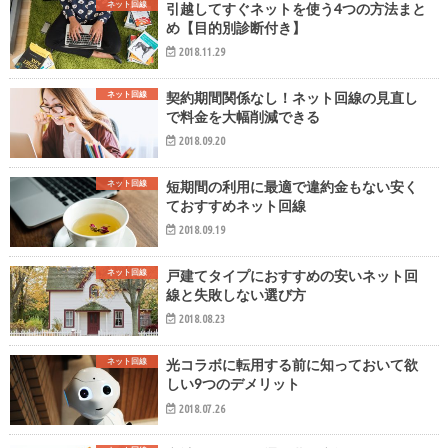
ネット回線
引越してすぐネットを使う4つの方法まと
め【目的別診断付き】
2018.11.29
ネット回線
契約期間関係なし！ネット回線の見直し
で料金を大幅削減できる
2018.09.20
ネット回線
短期間の利用に最適で違約金もない安く
ておすすめネット回線
2018.09.19
ネット回線
戸建てタイプにおすすめの安いネット回
線と失敗しない選び方
2018.08.23
ネット回線
光コラボに転用する前に知っておいて欲
しい9つのデメリット
2018.07.26