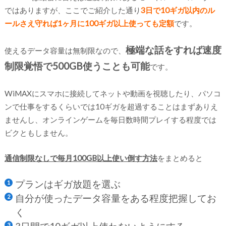
ではありますが、ここでご紹介した通り
3日で10ギガ以内のル
ールさえ守れば1ヶ月に100ギガ以上使っても定額
です。
極端な話をすれば速度
使えるデータ容量は無制限なので、
制限覚悟で500GB使うことも可能
です。
WiMAXにスマホに接続してネットや動画を視聴したり、パソコ
ンで仕事をするくらいでは10ギガを超過することはまずありえ
ませんし、オンラインゲームを毎日数時間プレイする程度では
ビクともしません。
通信制限なしで毎月100GB以上使い倒す方法
をまとめると
プランはギガ放題を選ぶ
自分が使ったデータ容量をある程度把握してお
く