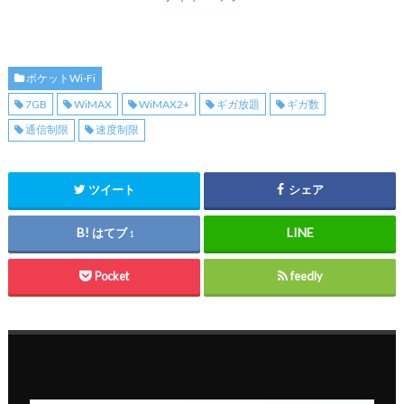
ポケットWi-Fi
7GB
WiMAX
WiMAX2+
ギガ放題
ギガ数
通信制限
速度制限
ツイート
シェア
はてブ
1
Pocket
feedly