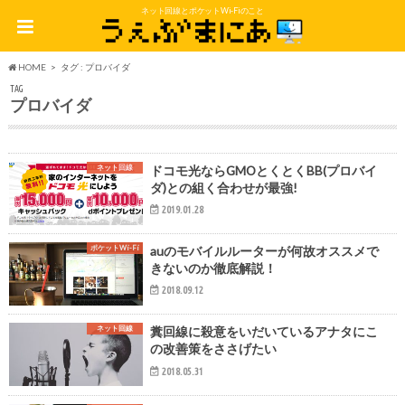
ネット回線とポケットWi-Fiのこと
HOME
タグ : プロバイダ
TAG
プロバイダ
ネット回線
ドコモ光ならGMOとくとくBB(プロバイ
ダ)との組く合わせが最強!
2019.01.28
ポケットWi-Fi
auのモバイルルーターが何故オススメで
きないのか徹底解説！
2018.09.12
ネット回線
糞回線に殺意をいだいているアナタにこ
の改善策をささげたい
2018.05.31