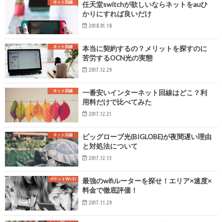
ネット回線
任天堂switchが欲しいならネットをauひ
かりにすれば良いだけ
2018.01.18
ネット回線
本当に契約するの？メリットを探すのに
苦労するOCN光の実態
2017.12.29
ネット回線
一番安いインターネット回線はどこ？利
用料だけで比べてみた
2017.12.21
ネット回線
ビッグローブ光(BIGLOBE)が夜間遅い理由
と対処法について
2017.12.13
ポケットWi-Fi
最強のwifiルーターを探せ！エリア×速度×
料金で徹底評価！
2017.11.29