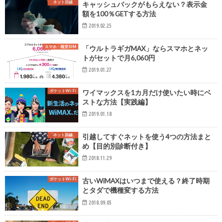
ネット回線
キャッシュバックがもらえない？表示金
額を100％GETする方法
2019.02.25
スマホ・格安SIM
「ウルトラギガMAX」ならスマホとネッ
トがセットで月6,060円
2019.01.27
ポケットWi-Fi
ワイマックスを1カ月だけ使いたい時にベ
ストな方法【実践編】
2019.01.18
ネット回線
引越してすぐネットを使う4つの方法まと
め【目的別診断付き】
2018.11.29
ポケットWi-Fi
古いWiMAXはいつまで使える？終了時期
とタダで機種変する方法
2018.09.05