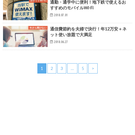
ポケットWi-Fi
通勤・通学中に便利！地下鉄で使えるお
すすめのモバイルWi-Fi
2018.07.01
今さら聞けない
通信費節約を夫婦で決行！年12万安＋ネ
ット使い放題で大満足
2018.06.27
1
2
3
…
5
>