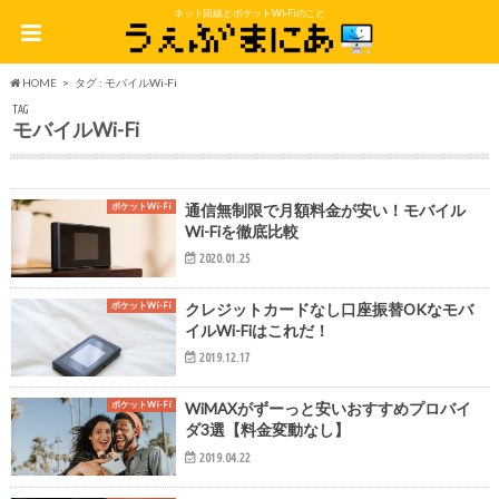
ネット回線とポケットWi-Fiのこと
HOME
タグ : モバイルWi-Fi
TAG
モバイルWi-Fi
ポケットWi-Fi
通信無制限で月額料金が安い！モバイル
Wi-Fiを徹底比較
2020.01.25
ポケットWi-Fi
クレジットカードなし口座振替OKなモバ
イルWi-Fiはこれだ！
2019.12.17
ポケットWi-Fi
WiMAXがずーっと安いおすすめプロバイ
ダ3選【料金変動なし】
2019.04.22